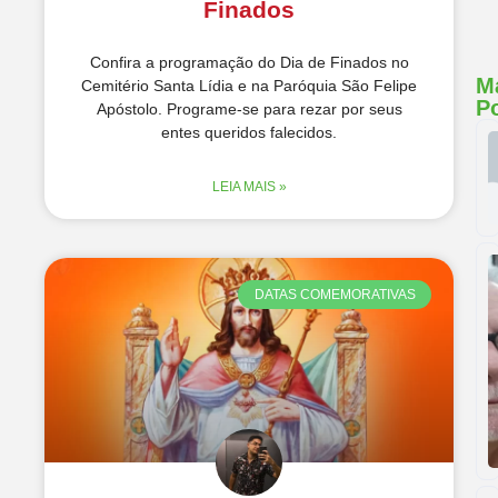
Finados
Confira a programação do Dia de Finados no
M
Cemitério Santa Lídia e na Paróquia São Felipe
P
Apóstolo. Programe-se para rezar por seus
entes queridos falecidos.
LEIA MAIS »
DATAS COMEMORATIVAS