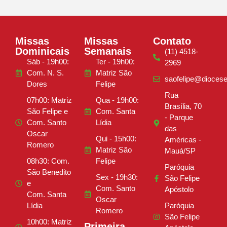
Missas
Missas
Contato
Dominicais
Semanais
(11) 4518-
Sáb - 19h00:
Ter - 19h00:
2969
Com. N. S.
Matriz São
saofelipe@diocese
Dores
Felipe
Rua
07h00: Matriz
Qua - 19h00:
Brasília, 70
São Felipe e
Com. Santa
- Parque
Com. Santo
Lídia
das
Oscar
Qui - 15h00:
Américas -
Romero
Matriz São
Mauá/SP
08h30: Com.
Felipe
Paróquia
São Benedito
Sex - 19h30:
São Felipe
e
Com. Santo
Apóstolo
Com. Santa
Oscar
Lídia
Paróquia
Romero
São Felipe
10h00: Matriz
Primeira