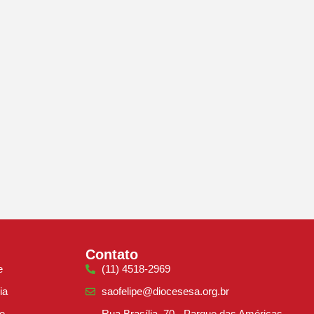
Contato
e
(11) 4518-2969
ia
saofelipe@diocesesa.org.br
e
Rua Brasília, 70 - Parque das Américas -