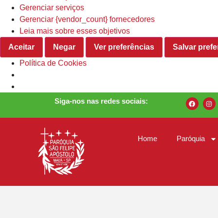
Gerenciar serviços
Gerenciar {vendor_count} fornecedores
Leia mais sobre esses objetivos
Aceitar
Negar
Ver preferências
Salvar prefe
Política de Cookies
Siga-nos nas redes sociais:
Home
Paróquia