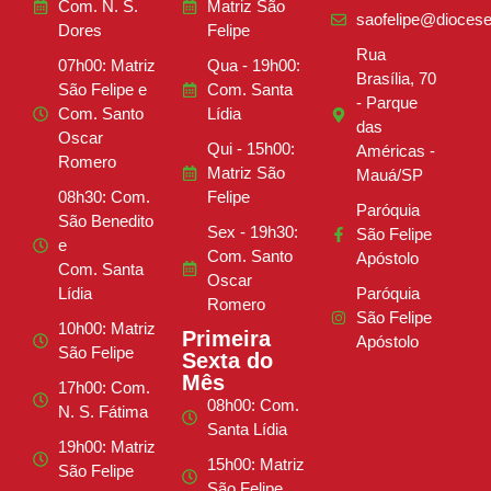
Com. N. S.
Matriz São
saofelipe@diocese
Dores
Felipe
Rua
07h00: Matriz
Qua - 19h00:
Brasília, 70
São Felipe e
Com. Santa
- Parque
Com. Santo
Lídia
das
Oscar
Qui - 15h00:
Américas -
Romero
Matriz São
Mauá/SP
08h30: Com.
Felipe
Paróquia
São Benedito
Sex - 19h30:
São Felipe
e
Com. Santo
Apóstolo
Com. Santa
Oscar
Lídia
Paróquia
Romero
São Felipe
10h00: Matriz
Primeira
Apóstolo
São Felipe
Sexta do
Mês
17h00: Com.
08h00: Com.
N. S. Fátima
Santa Lídia
19h00: Matriz
15h00: Matriz
São Felipe
São Felipe