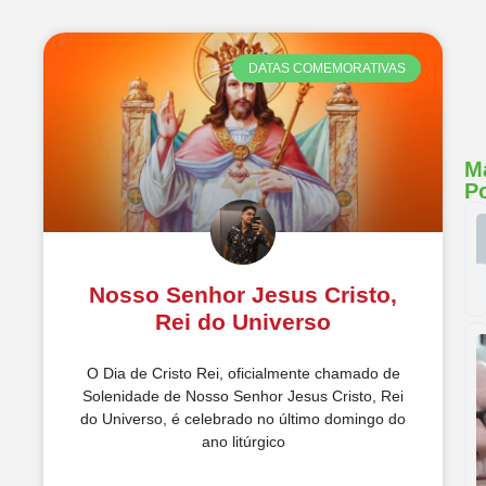
DATAS COMEMORATIVAS
M
P
Nosso Senhor Jesus Cristo,
Rei do Universo
O Dia de Cristo Rei, oficialmente chamado de
Solenidade de Nosso Senhor Jesus Cristo, Rei
do Universo, é celebrado no último domingo do
ano litúrgico