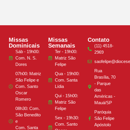
Missas
Missas
Contato
Dominicais
Semanais
(11) 4518-
Sáb - 19h00:
Ter - 19h00:
2969
Com. N. S.
Matriz São
saofelipe@diocese
Dores
Felipe
Rua
07h00: Matriz
Qua - 19h00:
Brasília, 70
São Felipe e
Com. Santa
- Parque
Com. Santo
Lídia
das
Oscar
Qui - 15h00:
Américas -
Romero
Matriz São
Mauá/SP
08h30: Com.
Felipe
Paróquia
São Benedito
Sex - 19h30:
São Felipe
e
Com. Santo
Apóstolo
Com. Santa