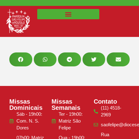
Missas
Missas
Contato
Dominicais
Semanais
(11) 4518-
Sáb - 19h00:
Ter - 19h00:
2969
Com. N. S.
Matriz São
saofelipe@diocese
Dores
Felipe
Rua
07h00: Matriz
Qua - 19h00: