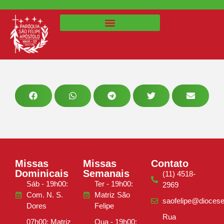
Missas
Missas
Contato
Dominicais
Semanais
(11) 4518-
Sáb - 19h00:
Ter - 19h00:
2969
Com. N. S.
Matriz São
saofelipe@diocese
Dores
Felipe
Rua
07h00: Matriz
Qua - 19h00: