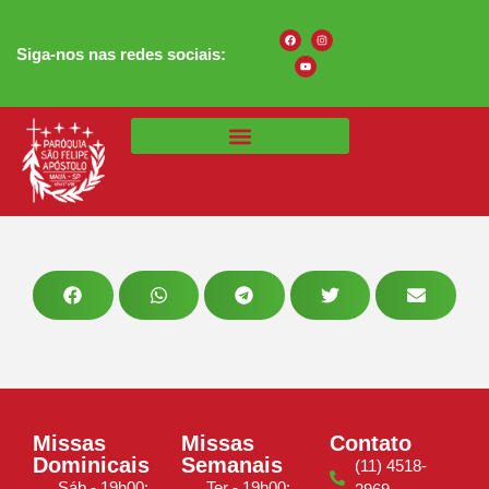
Siga-nos nas redes sociais:
Missas
Missas
Contato
Dominicais
Semanais
(11) 4518-
Sáb - 19h00:
Ter - 19h00: