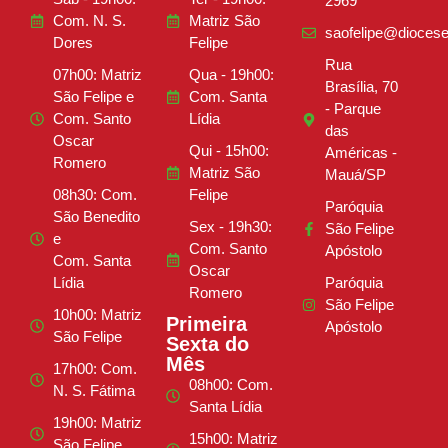
2969
Com. N. S.
Matriz São
saofelipe@diocese
Dores
Felipe
Rua
07h00: Matriz
Qua - 19h00:
Brasília, 70
São Felipe e
Com. Santa
- Parque
Com. Santo
Lídia
das
Oscar
Qui - 15h00:
Américas -
Romero
Matriz São
Mauá/SP
08h30: Com.
Felipe
Paróquia
São Benedito
Sex - 19h30:
São Felipe
e
Com. Santo
Apóstolo
Com. Santa
Oscar
Lídia
Paróquia
Romero
São Felipe
10h00: Matriz
Primeira
Apóstolo
São Felipe
Sexta do
Mês
17h00: Com.
08h00: Com.
N. S. Fátima
Santa Lídia
19h00: Matriz
15h00: Matriz
São Felipe