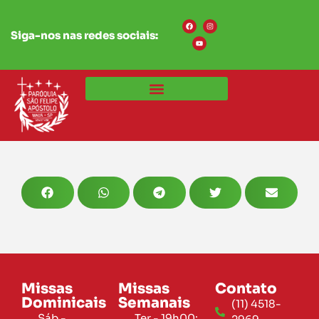
Siga-nos nas redes sociais:
Missas
Missas
Contato
Dominicais
Semanais
(11) 4518-
Sáb -
Ter - 19h00: