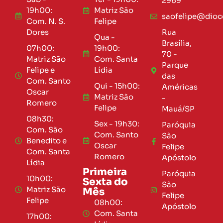
2969
19h00:
Matriz São
saofelipe@dioce
Com. N. S.
Felipe
Dores
Rua
Qua -
Brasília,
07h00:
19h00:
70 -
Matriz São
Com. Santa
Parque
Felipe e
Lídia
das
Com. Santo
Qui - 15h00:
Américas
Oscar
Matriz São
-
Romero
Felipe
Mauá/SP
08h30:
Sex - 19h30:
Paróquia
Com. São
Com. Santo
São
Benedito e
Oscar
Felipe
Com. Santa
Romero
Apóstolo
Lídia
Primeira
Paróquia
10h00:
Sexta do
São
Matriz São
Mês
Felipe
Felipe
08h00:
Apóstolo
Com. Santa
17h00: