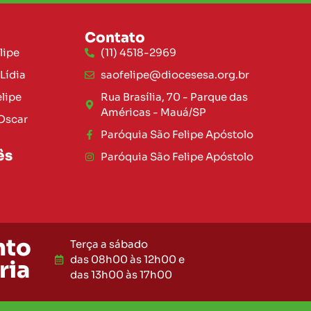
Contato
lipe
(11) 4518-2969
Lídia
saofelipe@diocesesa.org.br
elipe
Rua Brasília, 70 - Parque das
Américas - Mauá/SP
Oscar
Paróquia São Felipe Apóstolo
ês
Paróquia São Felipe Apóstolo
nto
Terça a sábado
das 08h00 às 12h00 e
ria
das 13h00 às 17h00