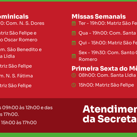
ominicais
Missas Semanais
0: Com. N. S. Dores
Ter - 19h00: Matriz São Fe
riz São Felipe e
Qua - 19h00: Com. Santa 
o Oscar Romero
Qui - 15h00: Matriz São F
m. São Benedito e
Sex - 19h30: Com. Santo 
a Lídia
Romero
riz São Felipe
Primeira Sexta do M
08h00: Com. Santa Lídia
. N. S. Fátima
15h00: Matriz São Felipe
riz São Felipe
Atendime
s 09h00 às 12h00 e das
s 17h00.
da Secreta
 15h00 às 17h00