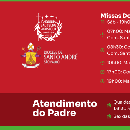
Missas D
Sáb - 19h0
07h00: Mat
Com. Sant
08h30: Co
Com. Sant
10h00: Mat
17h00: Com
19h00: Mat
Atendimento
Qua da
13h30 á
do Padre
Sex das