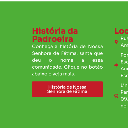
História da
Loc
Padroeira
Rua
Am
Conheça a história de Nossa
Senhora de Fátima, santa que
Pon
deu o nome a essa
Es
comunidade. Clique no botão
Au
abaixo e veja mais.
Esc
Lin
História de Nossa
Senhora de Fátima
Pa
092
no