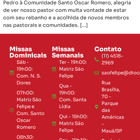
Pedro à Comunidade Santo Oscar Romero, alegria
de ver nosso pastor com muita vontade de estar
com seu rebanho e a acolhida de novos membros
nas pastorais e comunidades. […]
Missas
Missas
Contato
Dominicais
Semanais
(11) 4518-
Sáb -
Ter - 19h00:
2969
19h00:
Matriz São
saofelipe@dioce
Com. N. S.
Felipe
Dores
Rua
Qua -
Brasília,
07h00:
19h00:
70 -
Matriz São
Com. Santa
Parque
Felipe e
Lídia
das
Com. Santo
Qui - 15h00:
Américas
Oscar
Matriz São
-
Romero
Felipe
Mauá/SP
08h30: