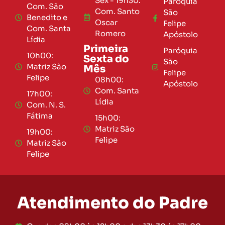
Sex - 19h30:
Paróquia
Com. São
Com. Santo
São
Benedito e
Oscar
Felipe
Com. Santa
Romero
Apóstolo
Lídia
Primeira
Paróquia
10h00:
Sexta do
São
Matriz São
Mês
Felipe
Felipe
08h00:
Apóstolo
Com. Santa
17h00:
Lídia
Com. N. S.
Fátima
15h00:
Matriz São
19h00:
Felipe
Matriz São
Felipe
Atendimento do Padre