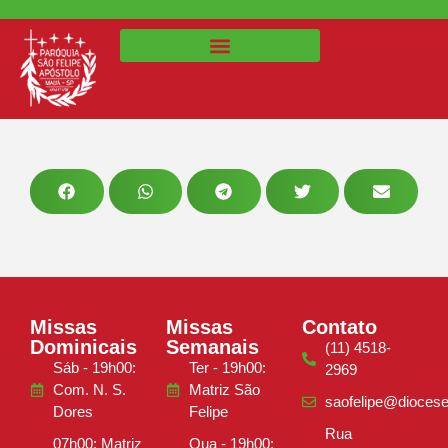
Missas
Missas
Contato
Dominicais
Semanais
(11) 4518-
Sáb - 19h00:
Ter - 19h00:
2969
Com. N. S.
Matriz São
saofelipe@diocese
Dores
Felipe
Rua
07h00: Matriz
Qua - 19h00: