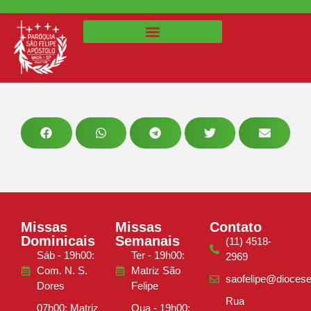
Missas
Missas
Contato
Dominicais
Semanais
(11) 4518-
Sáb - 19h00:
Ter - 19h00:
2969
Com. N. S.
Matriz São
saofelipe@diocese
Dores
Felipe
Rua
07h00: Matriz
Qua - 19h00: