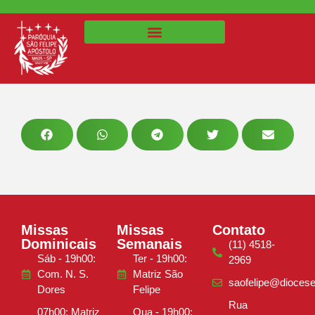
Missas
Missas
Contato
Dominicais
Semanais
(11) 4518-
Sáb - 19h00:
Ter - 19h00:
2969
Com. N. S.
Matriz São
saofelipe@diocese
Dores
Felipe
Rua
07h00: Matriz
Qua - 19h00: