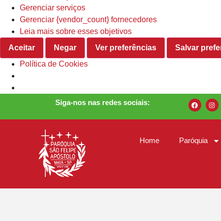
Gerenciar serviços
Gerenciar {vendor_count} fornecedores
Leia mais sobre esses objetivos
Aceitar
Negar
Ver preferências
Salvar prefe
Política de Cookies
Siga-nos nas redes sociais:
Home
Paróquia